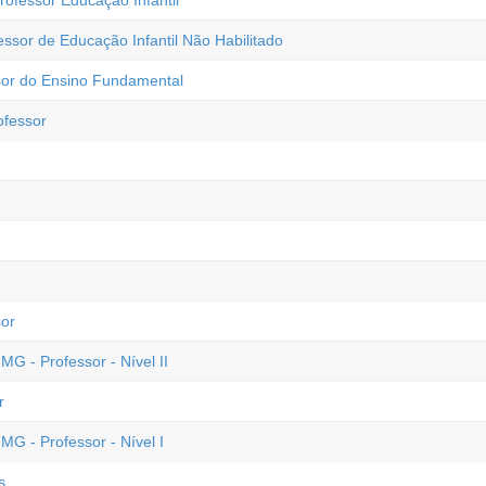
rofessor Educação Infantil
essor de Educação Infantil Não Habilitado
sor do Ensino Fundamental
ofessor
sor
MG - Professor - Nível II
r
MG - Professor - Nível I
s