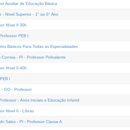
sor Auxiliar de Educação Básica
 - Nível Superior - 1° ao 5° Ano
or Nível II 30h
Professor PEB I
os Básicos Para Todas as Especialidades
 Correia - PI - Professor Polivalente
or Nível II 40h
 PEB I
s - GO - Professor
ofessor - Anos Iniciais e Educação Infantil
r Nível II - Líbras
dri Sales - PI - Professor Classe A