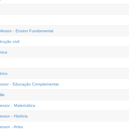
ofessor - Ensino Fundamental
rução civil
nica
rico
ofessor - Educação Complementar
lle
fessor - Matemática
essor - História
essor - Artes