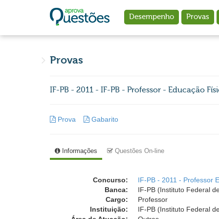
Ir para o conteúdo principal
Desempenho
Provas
Provas
IF-PB - 2011 - IF-PB - Professor - Educação Fís
Prova
Gabarito
Informações
Questões On-line
Concurso:
IF-PB - 2011 - Professor 
Banca:
IF-PB (Instituto Federal 
Cargo:
Professor
Instituição:
IF-PB (Instituto Federal 