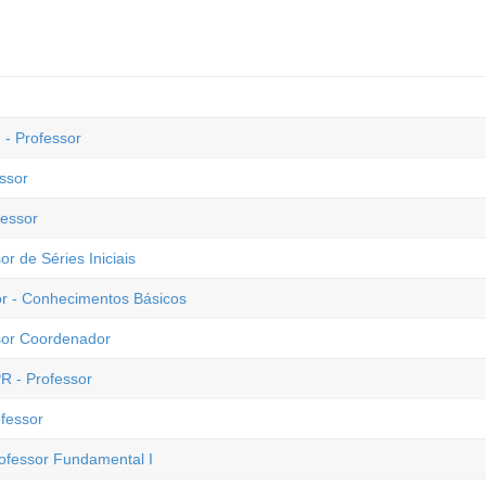
- Professor
ssor
fessor
or de Séries Iniciais
sor - Conhecimentos Básicos
ssor Coordenador
PR - Professor
ofessor
rofessor Fundamental I