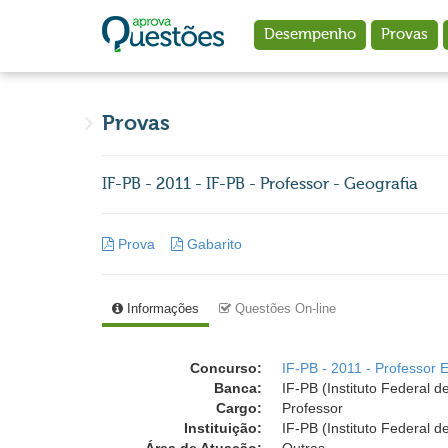
Ir para o conteúdo principal
Desempenho
Provas
Provas
IF-PB - 2011 - IF-PB - Professor - Geografia
Prova
Gabarito
Informações
Questões On-line
Concurso:
IF-PB - 2011 - Professor 
Banca:
IF-PB (Instituto Federal 
Cargo:
Professor
Instituição:
IF-PB (Instituto Federal 