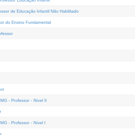
rofessor Educação Infantil
essor de Educação Infantil Não Habilitado
sor do Ensino Fundamental
ofessor
sor
MG - Professor - Nível II
r
MG - Professor - Nível I
s