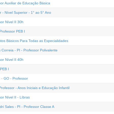
sor Auxiliar de Educação Básica
 - Nível Superior - 1° ao 5° Ano
or Nível II 30h
Professor PEB I
os Básicos Para Todas as Especialidades
 Correia - PI - Professor Polivalente
or Nível II 40h
 PEB I
s - GO - Professor
ofessor - Anos Iniciais e Educação Infantil
r Nível II - Líbras
dri Sales - PI - Professor Classe A