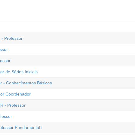
- Professor
ssor
fessor
or de Séries Iniciais
sor - Conhecimentos Básicos
ssor Coordenador
PR - Professor
ofessor
rofessor Fundamental I