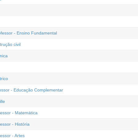
ofessor - Ensino Fundamental
rução civil
nica
rico
ofessor - Educação Complementar
lle
fessor - Matemática
essor - História
essor - Artes