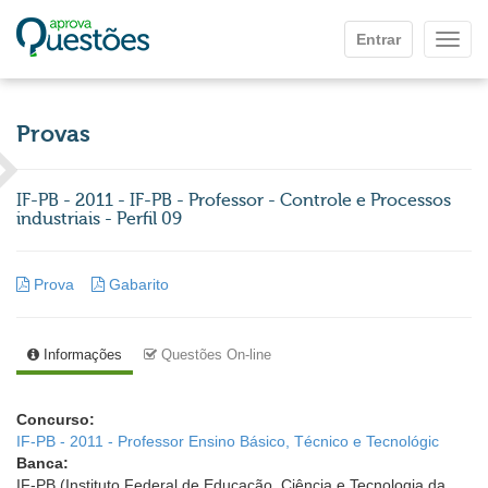
Ir para o conteúdo principal
Entrar
Mostr
Provas
IF-PB - 2011 - IF-PB - Professor - Controle e Processos
industriais - Perfil 09
Prova
Gabarito
Informações
Questões On-line
Concurso:
IF-PB - 2011 - Professor Ensino Básico, Técnico e Tecnológic
Banca:
IF-PB (Instituto Federal de Educação, Ciência e Tecnologia da