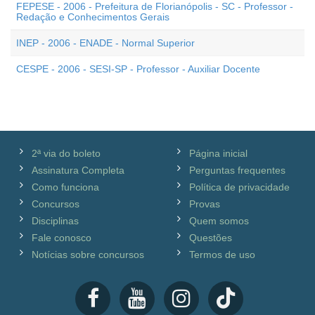
FEPESE - 2006 - Prefeitura de Florianópolis - SC - Professor -
Redação e Conhecimentos Gerais
INEP - 2006 - ENADE - Normal Superior
CESPE - 2006 - SESI-SP - Professor - Auxiliar Docente
2ª via do boleto
Página inicial
Assinatura Completa
Perguntas frequentes
Como funciona
Política de privacidade
Concursos
Provas
Disciplinas
Quem somos
Fale conosco
Questões
Notícias sobre concursos
Termos de uso