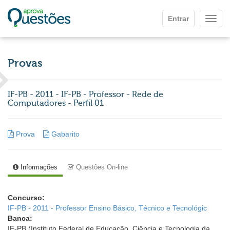
Ir para o conteúdo principal
Entrar
Mostr
Provas
IF-PB - 2011 - IF-PB - Professor - Rede de
Computadores - Perfil 01
Prova
Gabarito
Informações
Questões On-line
Concurso:
IF-PB - 2011 - Professor Ensino Básico, Técnico e Tecnológic
Banca:
IF-PB (Instituto Federal de Educação, Ciência e Tecnologia da