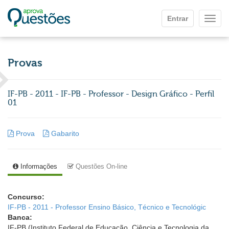
Ir para o conteúdo principal
Entrar
Mostr
Provas
IF-PB - 2011 - IF-PB - Professor - Design Gráfico - Perfil
01
Prova
Gabarito
Informações
Questões On-line
Concurso:
IF-PB - 2011 - Professor Ensino Básico, Técnico e Tecnológic
Banca:
IF-PB (Instituto Federal de Educação, Ciência e Tecnologia da