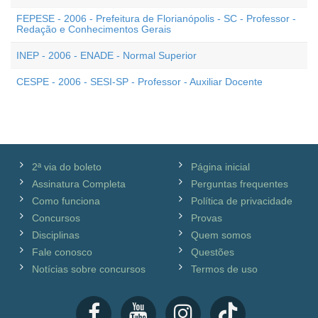
FEPESE - 2006 - Prefeitura de Florianópolis - SC - Professor -
Redação e Conhecimentos Gerais
INEP - 2006 - ENADE - Normal Superior
CESPE - 2006 - SESI-SP - Professor - Auxiliar Docente
2ª via do boleto
Página inicial
Assinatura Completa
Perguntas frequentes
Como funciona
Política de privacidade
Concursos
Provas
Disciplinas
Quem somos
Fale conosco
Questões
Notícias sobre concursos
Termos de uso