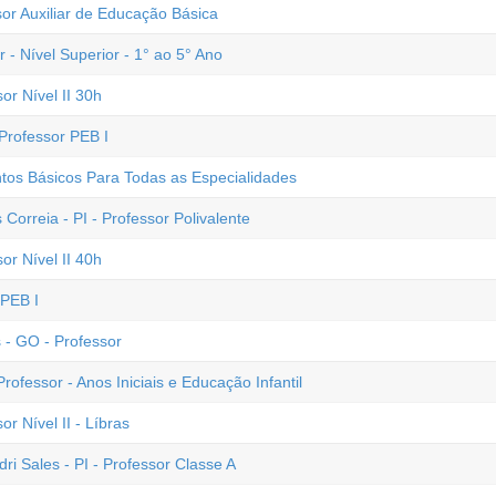
sor Auxiliar de Educação Básica
 - Nível Superior - 1° ao 5° Ano
or Nível II 30h
Professor PEB I
os Básicos Para Todas as Especialidades
 Correia - PI - Professor Polivalente
or Nível II 40h
 PEB I
s - GO - Professor
ofessor - Anos Iniciais e Educação Infantil
r Nível II - Líbras
dri Sales - PI - Professor Classe A