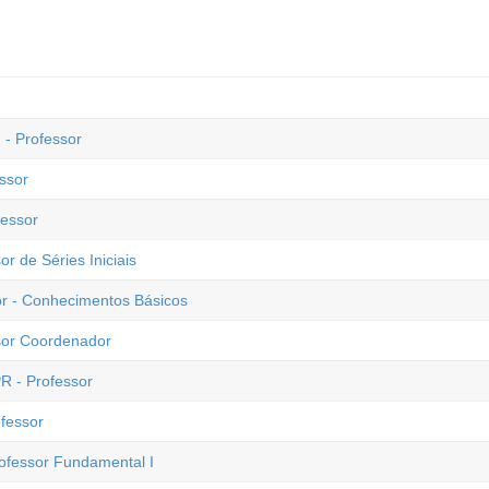
- Professor
ssor
fessor
or de Séries Iniciais
sor - Conhecimentos Básicos
ssor Coordenador
PR - Professor
ofessor
rofessor Fundamental I