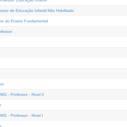
rofessor Educação Infantil
essor de Educação Infantil Não Habilitado
sor do Ensino Fundamental
ofessor
sor
MG - Professor - Nível II
r
MG - Professor - Nível I
s