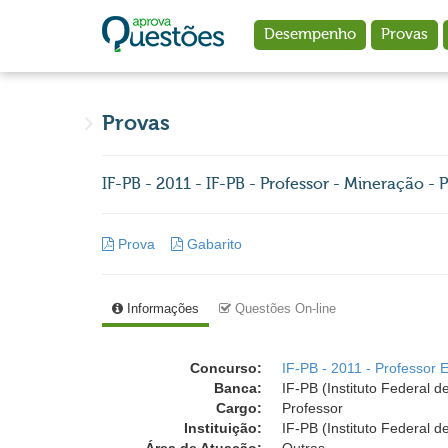
Ir para o conteúdo principal
Desempenho
Provas
Provas
IF-PB - 2011 - IF-PB - Professor - Mineração - P
Prova
Gabarito
Informações
Questões On-line
Concurso:
IF-PB - 2011 - Professor 
Banca:
IF-PB (Instituto Federal 
Cargo:
Professor
Instituição:
IF-PB (Instituto Federal 