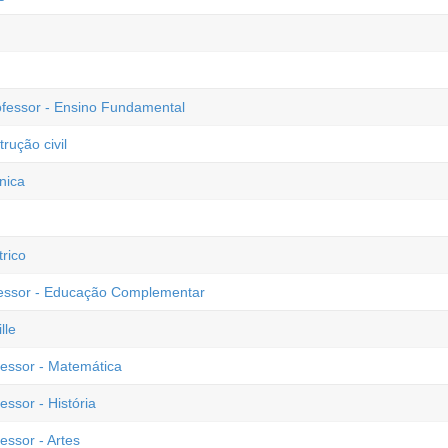
ofessor - Ensino Fundamental
rução civil
nica
rico
ofessor - Educação Complementar
lle
fessor - Matemática
essor - História
essor - Artes