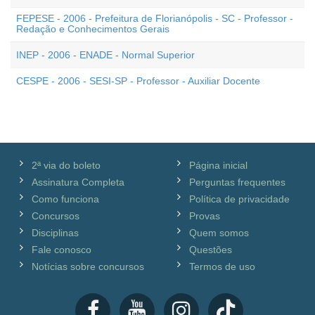
FEPESE - 2006 - Prefeitura de Florianópolis - SC - Professor -
Redação e Conhecimentos Gerais
INEP - 2006 - ENADE - Normal Superior
CESPE - 2006 - SESI-SP - Professor - Auxiliar Docente
2ª via do boleto
Página inicial
Assinatura Completa
Perguntas frequentes
Como funciona
Política de privacidade
Concursos
Provas
Disciplinas
Quem somos
Fale conosco
Questões
Notícias sobre concursos
Termos de uso