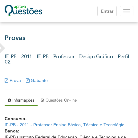
Ir para o conteúdo principal
Entrar
Mostr
Provas
IF-PB - 2011 - IF-PB - Professor - Design Gráfico - Perfil
02
Prova
Gabarito
Informações
Questões On-line
Concurso:
IF-PB - 2011 - Professor Ensino Básico, Técnico e Tecnológic
Banca:
IF-PB (Instituto Federal de Educação, Ciência e Tecnologia da