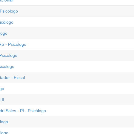
acional
 Psicólogo
icólogo
logo
RS - Psicólogo
Psicólogo
sicólogo
ador - Fiscal
ogo
 II
ri Sales - PI - Psicólogo
ólogo
ólogo