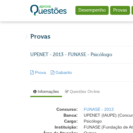
Ir para o conteúdo principal
Desempenho
Provas
Provas
UPENET - 2013 - FUNASE - Psicólogo
Prova
Gabarito
Informações
Questões On-line
Concurso:
FUNASE - 2013
Banca:
UPENET (IAUPE) (Concur
Cargo:
Psicólogo
Instituição:
FUNASE (Fundação de Ate