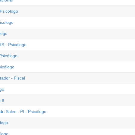
acional
 Psicólogo
icólogo
logo
RS - Psicólogo
Psicólogo
sicólogo
ador - Fiscal
ogo
 II
ri Sales - PI - Psicólogo
ólogo
ólogo