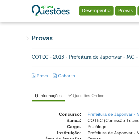
Ir para o conteúdo principal
Desempenho
Provas
Provas
COTEC - 2013 - Prefeitura de Japonvar - MG -
Prova
Gabarito
Informações
Questões On-line
Concurso:
Prefeitura de Japonvar -
Banca:
COTEC (Comissão Técnica
Cargo:
Psicólogo
Instituição:
Prefeitura de Japonvar - 