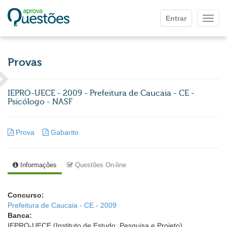
Ir para o conteúdo principal
Entrar
Mostr
Provas
IEPRO-UECE - 2009 - Prefeitura de Caucaia - CE -
Psicólogo - NASF
Prova
Gabarito
Informações
Questões On-line
Concurso:
Prefeitura de Caucaia - CE - 2009
Banca:
IEPRO-UECE (Instituto de Estudo, Pesquisa e Projeto)