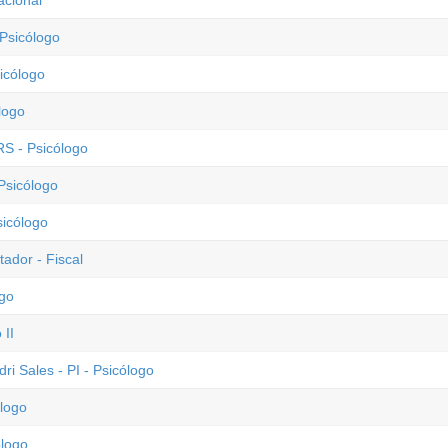
acional
 Psicólogo
icólogo
logo
RS - Psicólogo
Psicólogo
sicólogo
ador - Fiscal
ogo
 II
ri Sales - PI - Psicólogo
ólogo
ólogo