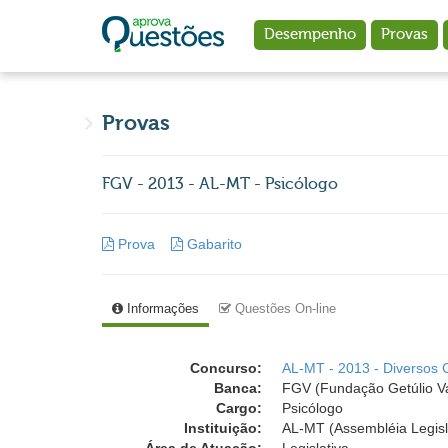
Ir para o conteúdo principal
Desempenho
Provas
Provas
FGV - 2013 - AL-MT - Psicólogo
Prova
Gabarito
Informações
Questões On-line
Concurso:
AL-MT - 2013 - Diversos 
Banca:
FGV (Fundação Getúlio V
Cargo:
Psicólogo
Instituição:
AL-MT (Assembléia Legisl