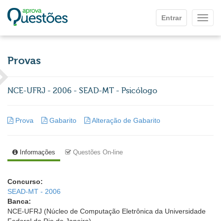
Ir para o conteúdo principal
Entrar
Mostr
Provas
NCE-UFRJ - 2006 - SEAD-MT - Psicólogo
Prova
Gabarito
Alteração de Gabarito
Informações
Questões On-line
Concurso:
SEAD-MT - 2006
Banca:
NCE-UFRJ (Núcleo de Computação Eletrônica da Universidade