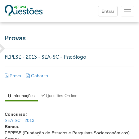
Ir para o conteúdo principal
Entrar
Mostr
Provas
FEPESE - 2013 - SEA-SC - Psicólogo
Prova
Gabarito
Informações
Questões On-line
Concurso:
SEA-SC - 2013
Banca:
FEPESE (Fundação de Estudos e Pesquisas Socioeconômicos)