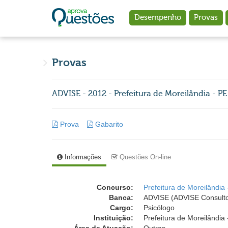
Ir para o conteúdo principal
Desempenho
Provas
Provas
ADVISE - 2012 - Prefeitura de Moreilândia - PE
Prova
Gabarito
Informações
Questões On-line
Concurso:
Prefeitura de Moreilândia 
Banca:
ADVISE (ADVISE Consulto
Cargo:
Psicólogo
Instituição:
Prefeitura de Moreilândia 