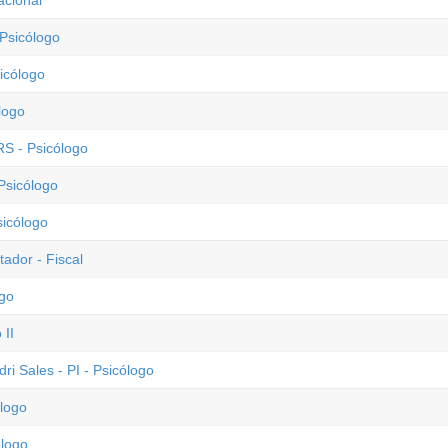
acional
 Psicólogo
icólogo
logo
RS - Psicólogo
Psicólogo
sicólogo
ador - Fiscal
ogo
 II
ri Sales - PI - Psicólogo
ólogo
ólogo