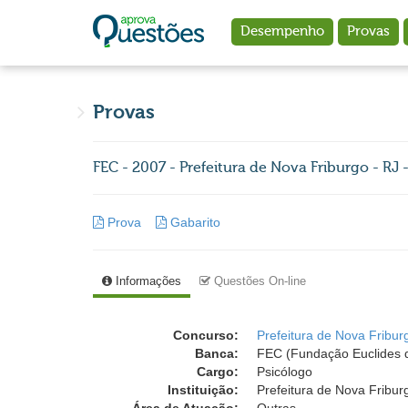
Ir para o conteúdo principal
Desempenho
Provas
Provas
FEC - 2007 - Prefeitura de Nova Friburgo - RJ 
Prova
Gabarito
Informações
Questões On-line
Concurso:
Prefeitura de Nova Fribur
Banca:
FEC (Fundação Euclides d
Cargo:
Psicólogo
Instituição:
Prefeitura de Nova Fribur