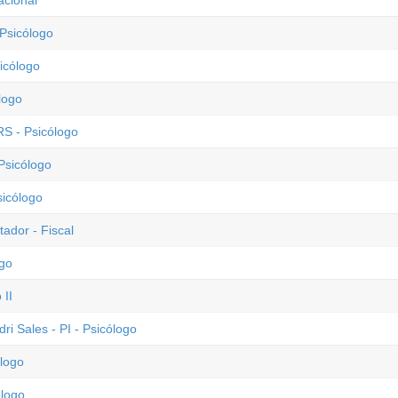
acional
 Psicólogo
icólogo
logo
RS - Psicólogo
Psicólogo
sicólogo
ador - Fiscal
ogo
 II
ri Sales - PI - Psicólogo
ólogo
ólogo