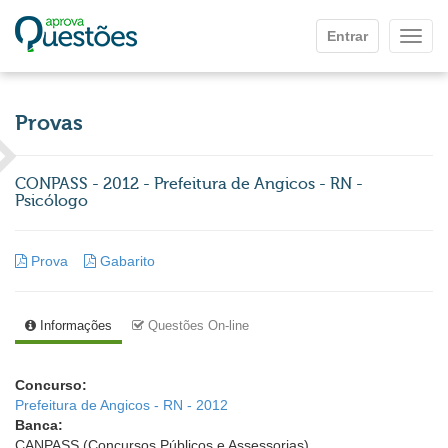
Ir para o conteúdo principal
Entrar
Mostr
Provas
CONPASS - 2012 - Prefeitura de Angicos - RN -
Psicólogo
Prova
Gabarito
Informações
Questões On-line
Concurso:
Prefeitura de Angicos - RN - 2012
Banca:
CANPASS (Concursos Públicos e Assessorias)