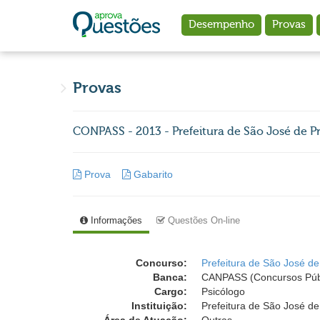
Ir para o conteúdo principal
Desempenho
Provas
Provas
CONPASS - 2013 - Prefeitura de São José de Pr
Prova
Gabarito
Informações
Questões On-line
Concurso:
Prefeitura de São José de
Banca:
CANPASS (Concursos Públ
Cargo:
Psicólogo
Instituição:
Prefeitura de São José de