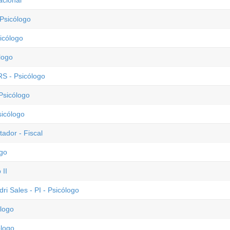
acional
 Psicólogo
icólogo
logo
RS - Psicólogo
Psicólogo
sicólogo
ador - Fiscal
ogo
 II
ri Sales - PI - Psicólogo
ólogo
ólogo