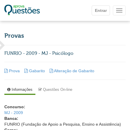
Ir para o conteúdo principal
Entrar
Mostr
Provas
FUNRIO - 2009 - MJ - Psicólogo
Prova
Gabarito
Alteração de Gabarito
Informações
Questões On-line
Concurso:
MJ - 2009
Banca:
FUNRIO (Fundação de Apoio a Pesquisa, Ensino e Assistência)