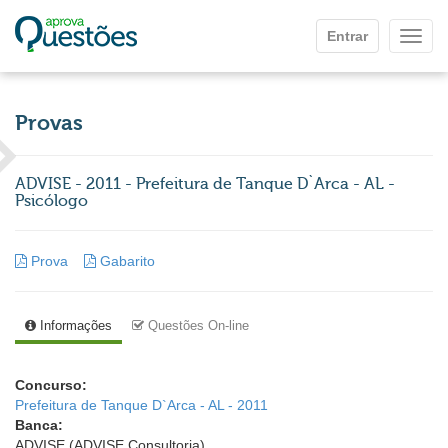
Ir para o conteúdo principal
Entrar
Mostr
Provas
ADVISE - 2011 - Prefeitura de Tanque D`Arca - AL -
Psicólogo
Prova
Gabarito
Informações
Questões On-line
Concurso:
Prefeitura de Tanque D`Arca - AL - 2011
Banca:
ADVISE (ADVISE Consultoria)