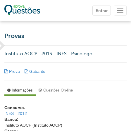
Ir para o conteúdo principal
Entrar
Mostr
Provas
Instituto AOCP - 2013 - INES - Psicólogo
Prova
Gabarito
Informações
Questões On-line
Concurso:
INES - 2012
Banca:
Instituto AOCP (Instituto AOCP)