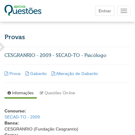
Ir para o conteúdo principal
Entrar
Mostr
Provas
CESGRANRIO - 2009 - SECAD-TO - Psicólogo
Prova
Gabarito
Alteração de Gabarito
Informações
Questões On-line
Concurso:
SECAD-TO - 2009
Banca:
CESGRANRIO (Fundação Cesgranrio)