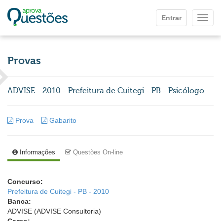
Ir para o conteúdo principal
Entrar
Mostr
Provas
ADVISE - 2010 - Prefeitura de Cuitegi - PB - Psicólogo
Prova
Gabarito
Informações
Questões On-line
Concurso:
Prefeitura de Cuitegi - PB - 2010
Banca:
ADVISE (ADVISE Consultoria)