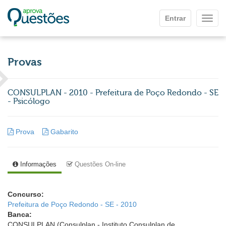
Ir para o conteúdo principal
Entrar
Mostr
Provas
CONSULPLAN - 2010 - Prefeitura de Poço Redondo - SE
- Psicólogo
Prova
Gabarito
Informações
Questões On-line
Concurso:
Prefeitura de Poço Redondo - SE - 2010
Banca:
CONSULPLAN (Consulplan - Instituto Consulplan de