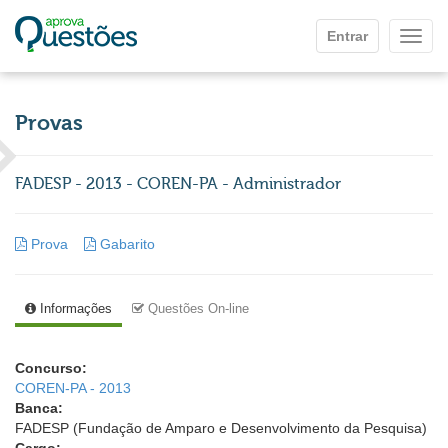
Ir para o conteúdo principal
Entrar
Mostr
Provas
FADESP - 2013 - COREN-PA - Administrador
Prova
Gabarito
Informações
Questões On-line
Concurso:
COREN-PA - 2013
Banca:
FADESP (Fundação de Amparo e Desenvolvimento da Pesquisa)