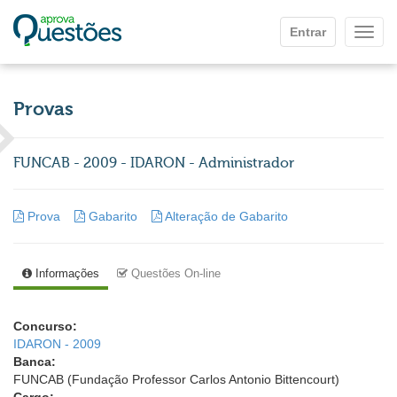
Ir para o conteúdo principal
Entrar
Mostr
Provas
FUNCAB - 2009 - IDARON - Administrador
Prova
Gabarito
Alteração de Gabarito
Informações
Questões On-line
Concurso:
IDARON - 2009
Banca:
FUNCAB (Fundação Professor Carlos Antonio Bittencourt)