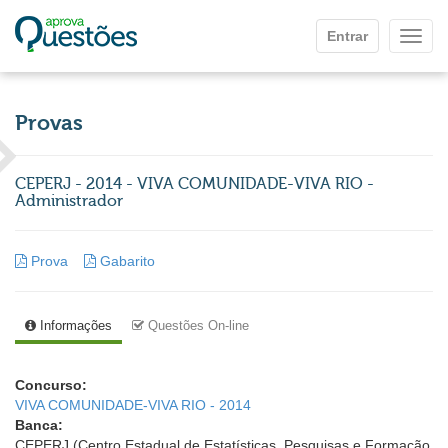
Ir para o conteúdo principal
Entrar
Mostr
Provas
CEPERJ - 2014 - VIVA COMUNIDADE-VIVA RIO -
Administrador
Prova
Gabarito
Informações
Questões On-line
Concurso:
VIVA COMUNIDADE-VIVA RIO - 2014
Banca:
CEPERJ (Centro Estadual de Estatísticas, Pesquisas e Formação