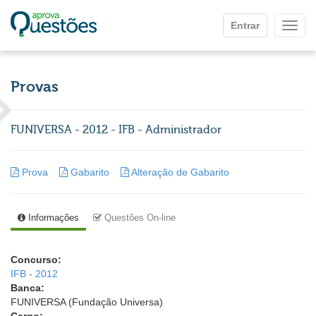
Ir para o conteúdo principal
Entrar
Mostr
Provas
FUNIVERSA - 2012 - IFB - Administrador
Prova
Gabarito
Alteração de Gabarito
Informações
Questões On-line
Concurso:
IFB - 2012
Banca:
FUNIVERSA (Fundação Universa)