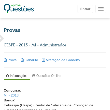
Ir para o conteúdo principal
Entrar
Mostr
Provas
CESPE - 2013 - MI - Administrador
Prova
Gabarito
Alteração de Gabarito
Informações
Questões On-line
Concurso:
MI - 2013
Banca:
Cebraspe (Cespe) (Centro de Seleção e de Promoção de