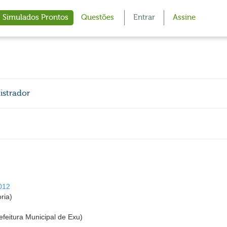
Simulados Prontos
Questões
Entrar
Assine
istrador
2012
ria)
efeitura Municipal de Exu)