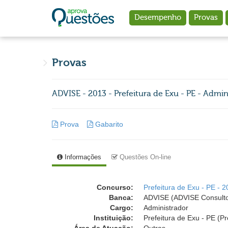
Ir para o conteúdo principal
Desempenho
Provas
Provas
ADVISE - 2013 - Prefeitura de Exu - PE - Admin
Prova
Gabarito
Informações
Questões On-line
Concurso:
Prefeitura de Exu - PE - 
Banca:
ADVISE (ADVISE Consulto
Cargo:
Administrador
Instituição:
Prefeitura de Exu - PE (Pr