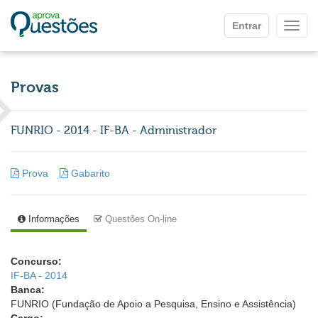
Ir para o conteúdo principal
Entrar
Mostr
Provas
FUNRIO - 2014 - IF-BA - Administrador
Prova
Gabarito
Informações
Questões On-line
Concurso:
IF-BA - 2014
Banca:
FUNRIO (Fundação de Apoio a Pesquisa, Ensino e Assistência)