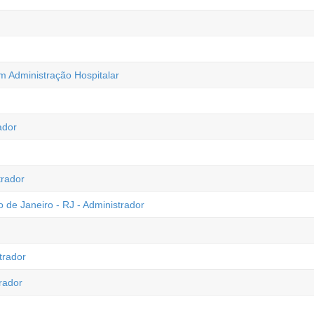
m Administração Hospitalar
ador
trador
o de Janeiro - RJ - Administrador
trador
rador