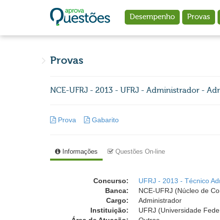
Ir para o conteúdo principal
Desempenho
Provas
Provas
NCE-UFRJ - 2013 - UFRJ - Administrador - Adm
Prova
Gabarito
Informações
Questões On-line
Concurso:
UFRJ - 2013 - Técnico Admi
Banca:
NCE-UFRJ (Núcleo de Comp
Cargo:
Administrador
Instituição:
UFRJ (Universidade Feder