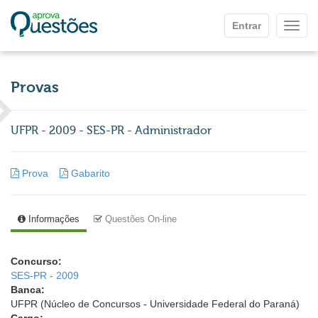
Ir para o conteúdo principal
Entrar
Mostr
Provas
UFPR - 2009 - SES-PR - Administrador
Prova
Gabarito
Informações
Questões On-line
Concurso:
SES-PR - 2009
Banca:
UFPR (Núcleo de Concursos - Universidade Federal do Paraná)