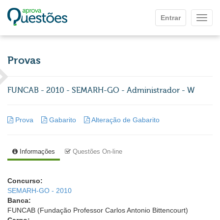
Ir para o conteúdo principal
Entrar
Mostr
Provas
FUNCAB - 2010 - SEMARH-GO - Administrador - W
Prova
Gabarito
Alteração de Gabarito
Informações
Questões On-line
Concurso:
SEMARH-GO - 2010
Banca:
FUNCAB (Fundação Professor Carlos Antonio Bittencourt)