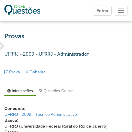
Ir para o conteúdo principal
Entrar
Mostr
Provas
UFRRJ - 2009 - UFRRJ - Administrador
Prova
Gabarito
Informações
Questões On-line
Concurso:
UFRRJ - 2009 - Técnico Administrativo
Banca:
UFRRJ (Universidade Federal Rural do Rio de Janeiro)