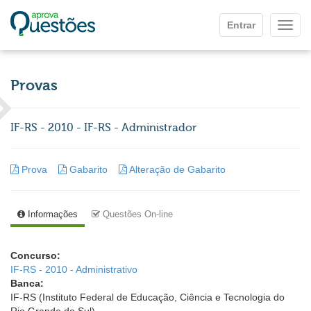
Ir para o conteúdo principal
Entrar
Mostr
Provas
IF-RS - 2010 - IF-RS - Administrador
Prova
Gabarito
Alteração de Gabarito
Informações
Questões On-line
Concurso:
IF-RS - 2010 - Administrativo
Banca:
IF-RS (Instituto Federal de Educação, Ciência e Tecnologia do