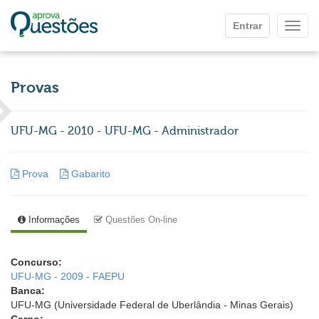
Ir para o conteúdo principal
Entrar
Mostr
Provas
UFU-MG - 2010 - UFU-MG - Administrador
Prova
Gabarito
Informações
Questões On-line
Concurso:
UFU-MG - 2009 - FAEPU
Banca:
UFU-MG (Universidade Federal de Uberlândia - Minas Gerais)