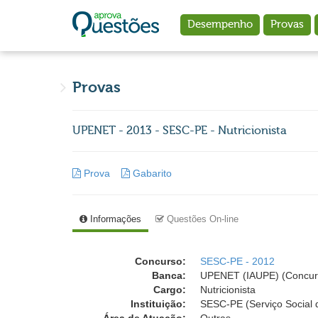
Ir para o conteúdo principal
Desempenho
Provas
Provas
UPENET - 2013 - SESC-PE - Nutricionista
Prova
Gabarito
Informações
Questões On-line
Concurso:
SESC-PE - 2012
Banca:
UPENET (IAUPE) (Concur
Cargo:
Nutricionista
Instituição:
SESC-PE (Serviço Social