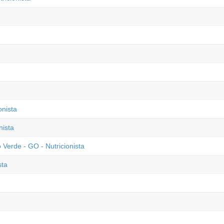
onista
nista
Verde - GO - Nutricionista
sta