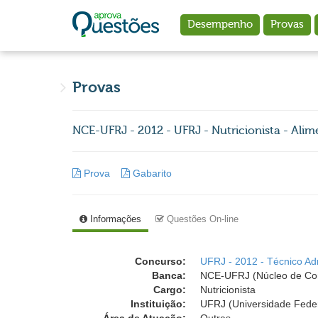
Ir para o conteúdo principal
Desempenho
Provas
Provas
NCE-UFRJ - 2012 - UFRJ - Nutricionista - Ali
Prova
Gabarito
Informações
Questões On-line
Concurso:
UFRJ - 2012 - Técnico Admi
Banca:
NCE-UFRJ (Núcleo de Comp
Cargo:
Nutricionista
Instituição:
UFRJ (Universidade Feder