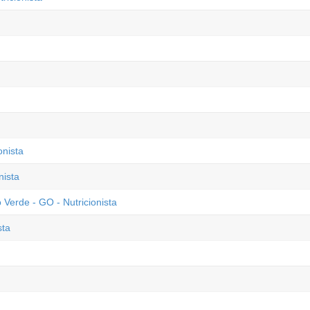
onista
nista
Verde - GO - Nutricionista
sta