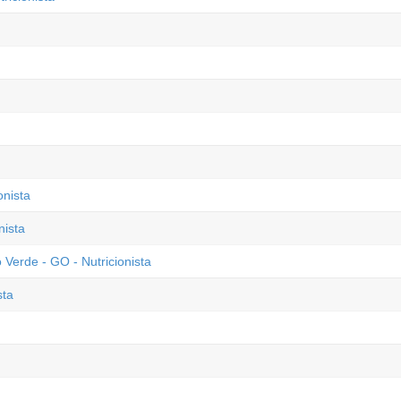
onista
nista
Verde - GO - Nutricionista
sta