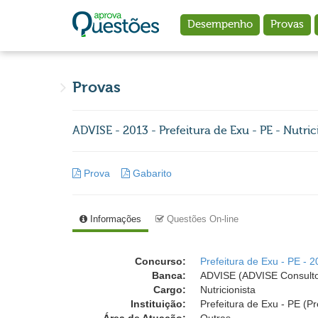
Ir para o conteúdo principal
Desempenho
Provas
Provas
ADVISE - 2013 - Prefeitura de Exu - PE - Nutric
Prova
Gabarito
Informações
Questões On-line
Concurso:
Prefeitura de Exu - PE - 
Banca:
ADVISE (ADVISE Consulto
Cargo:
Nutricionista
Instituição:
Prefeitura de Exu - PE (Pr