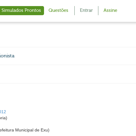
Simulados Prontos
Questões
Entrar
Assine
ionista
2012
ria)
efeitura Municipal de Exu)