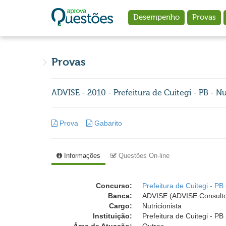
Ir para o conteúdo principal
Desempenho
Provas
Provas
ADVISE - 2010 - Prefeitura de Cuitegi - PB - Nu
Prova
Gabarito
Informações
Questões On-line
Concurso:
Prefeitura de Cuitegi - PB
Banca:
ADVISE (ADVISE Consulto
Cargo:
Nutricionista
Instituição:
Prefeitura de Cuitegi - PB