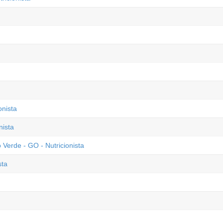
onista
nista
Verde - GO - Nutricionista
sta