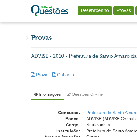
Ir para o conteúdo principal
Desempenho
Provas
Provas
ADVISE - 2010 - Prefeitura de Santo Amaro das 
Prova
Gabarito
Informações
Questões On-line
Concurso:
Prefeitura de Santo Amaro
Banca:
ADVISE (ADVISE Consulto
Cargo:
Nutricionista
Instituição:
Prefeitura de Santo Amaro