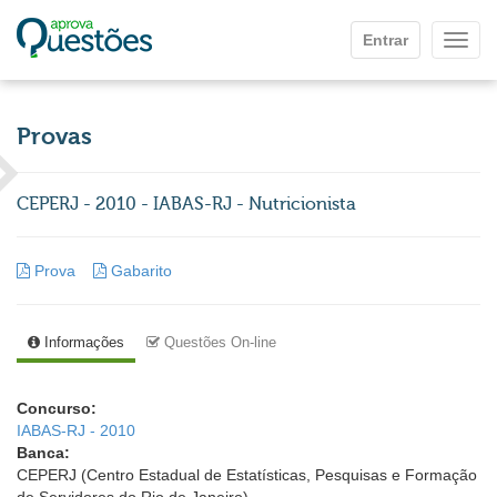
Ir para o conteúdo principal
Entrar
Mostr
Provas
CEPERJ - 2010 - IABAS-RJ - Nutricionista
Prova
Gabarito
Informações
Questões On-line
Concurso:
IABAS-RJ - 2010
Banca:
CEPERJ (Centro Estadual de Estatísticas, Pesquisas e Formação