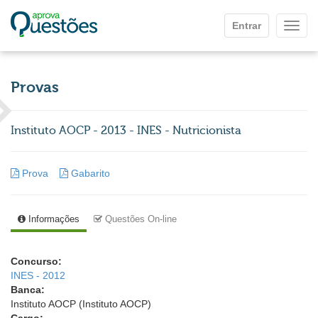
Ir para o conteúdo principal
Entrar
Mostr
Provas
Instituto AOCP - 2013 - INES - Nutricionista
Prova
Gabarito
Informações
Questões On-line
Concurso:
INES - 2012
Banca:
Instituto AOCP (Instituto AOCP)