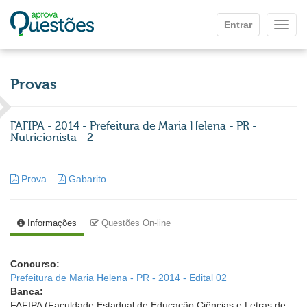
Ir para o conteúdo principal
Entrar
Mostr
Provas
FAFIPA - 2014 - Prefeitura de Maria Helena - PR -
Nutricionista - 2
Prova
Gabarito
Informações
Questões On-line
Concurso:
Prefeitura de Maria Helena - PR - 2014 - Edital 02
Banca:
FAFIPA (Faculdade Estadual de Educação Ciências e Letras de