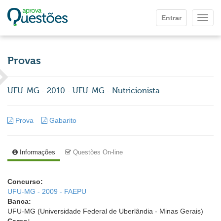
Ir para o conteúdo principal
Entrar
Mostr
Provas
UFU-MG - 2010 - UFU-MG - Nutricionista
Prova
Gabarito
Informações
Questões On-line
Concurso:
UFU-MG - 2009 - FAEPU
Banca:
UFU-MG (Universidade Federal de Uberlândia - Minas Gerais)