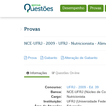
Ir para o conteúdo principal
Desempenho
Provas
Provas
NCE-UFRJ - 2009 - UFRJ - Nutricionista - Ali
Prova
Gabarito
Alteração de Gabarito
Informações
Questões On-line
Concurso:
UFRJ - 2009 - Ed. 39
Banca:
NCE-UFRJ (Núcleo de Comp
Cargo:
Nutricionista
Instituição:
UFRJ (Universidade Feder