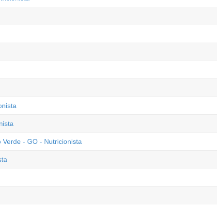
onista
nista
Verde - GO - Nutricionista
sta