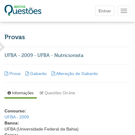
Ir para o conteúdo principal
Entrar
Mostr
Provas
UFBA - 2009 - UFBA - Nutricionista
Prova
Gabarito
Alteração de Gabarito
Informações
Questões On-line
Concurso:
UFBA - 2009
Banca:
UFBA (Universidade Federal da Bahia)