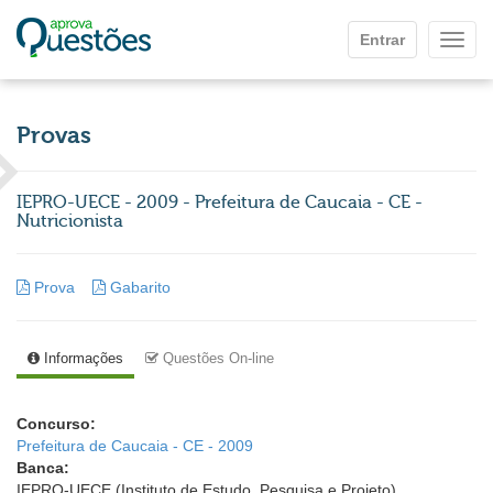
Ir para o conteúdo principal
Entrar
Mostr
Provas
IEPRO-UECE - 2009 - Prefeitura de Caucaia - CE -
Nutricionista
Prova
Gabarito
Informações
Questões On-line
Concurso:
Prefeitura de Caucaia - CE - 2009
Banca:
IEPRO-UECE (Instituto de Estudo, Pesquisa e Projeto)