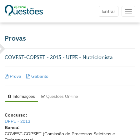
Ir para o conteúdo principal
Entrar
Mostr
Provas
COVEST-COPSET - 2013 - UFPE - Nutricionista
Prova
Gabarito
Informações
Questões On-line
Concurso:
UFPE - 2013
Banca:
COVEST-COPSET (Comissão de Processos Seletivos e